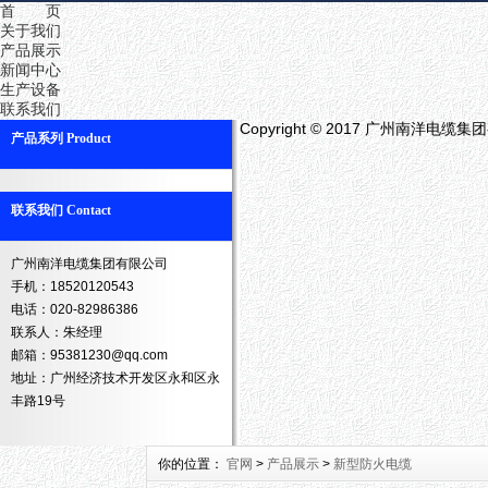
首 页
关于我们
产品展示
新闻中心
生产设备
联系我们
Copyright © 2017 广州南洋电缆集团有限
产品系列 Product
联系我们 Contact
广州南洋电缆集团有限公司
手机：18520120543
电话：020-82986386
联系人：朱经理
邮箱：95381230@qq.com
地址：广州经济技术开发区永和区永
丰路19号
你的位置：
官网
>
产品展示
>
新型防火电缆