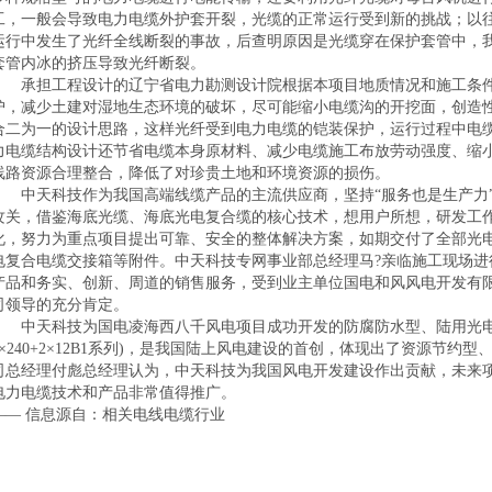
工，一般会导致电力电缆外护套开裂，光缆的正常运行受到新的挑战；以
运行中发生了光纤全线断裂的事故，后查明原因是光缆穿在保护套管中，
套管内冰的挤压导致光纤断裂。
承担工程设计的辽宁省电力勘测设计院根据本项目地质情况和施工条件
护，减少土建对湿地生态环境的破坏，尽可能缩小电缆沟的开挖面，创造
合二为一的设计思路，这样光纤受到电力电缆的铠装保护，运行过程中电
力电缆结构设计还节省电缆本身原材料、减少电缆施工布放劳动强度、缩
线路资源合理整合，降低了对珍贵土地和环境资源的损伤。
中天科技作为我国高端线缆产品的主流供应商，坚持“服务也是生产力”
攻关，借鉴海底光缆、海底光电复合缆的核心技术，想用户所想，研发工
化，努力为重点项目提出可靠、安全的整体解决方案，如期交付了全部光电
电复合电缆交接箱等附件。中天科技专网事业部总经理马?亲临施工现场进
产品和务实、创新、周道的销售服务，受到业主单位国电和风风电开发有限公
司领导的充分肯定。
中天科技为国电凌海西八千风电项目成功开发的防腐防水型、陆用光电复合电力电
3×240+2×12B1系列)，是我国陆上风电建设的首创，体现出了资源节
司总经理付彪总经理认为，中天科技为我国风电开发建设作出贡献，未来
电力电缆技术和产品非常值得推广。
—— 信息源自：相关电线电缆行业