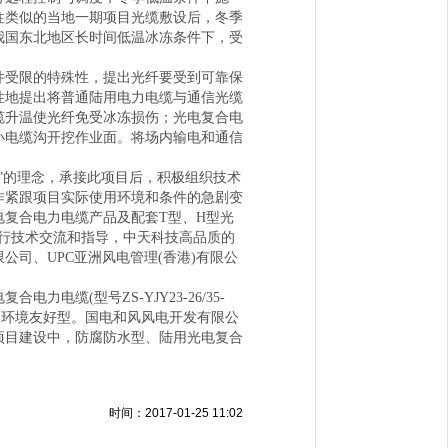
往类似的当地一期项目光缆敷设后，冬季
我国东北地区长时间低温冰冻条件下，受
受限的特殊性，提出光纤要受到可靠保
性地提出将普通陆用电力电缆与通信光缆
缆升温使光纤免受冰冻损伤；光电复合电
小电缆沟开挖作业面。将场内输电和通信
的理念，承接此项目后，积极组织技术
作紧跟项目实际使用环境和条件的急剧变
复合电力电缆产品及配套T型、H型光
行技术交流和指导，中天科技高品质的
司、UPC亚洲风电管理(香港)有限公
缆(型号ZS-YJY23-26/35-
约型、环境友好型。国电和风风电开发有限公
项目建设中，防腐防水型、陆用光电复合
时间：2017-01-25 11:02