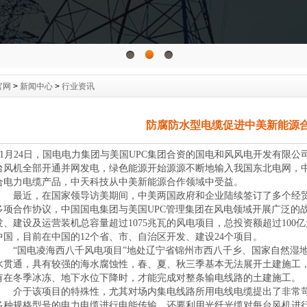
官网
>
新闻中心
>
行业资讯
防腐防水型电缆促进中美新能源
1月24日，国电电力集团与美国UPC集团合资的国电和风风电开发有限公司“
台风机全部开通并网发电，绿色能源开始源源不断地输入我国东北电网，
合电力电缆产品，中天科技从中美新能源合作领域中受益。
最近，在国家领导访美期间，中美两国政府和企业陆续签订了多个经贸
多项合作协议，中国国电集团与美国UPC管理集团在风电领域开展广泛的
发、建设及运营装机总容量超过1075兆瓦的风电项目，总投资额超过100亿
中国，目前在中国的12个省、市、自治区开发、建设24个项目。
“国电凌海西八千风电项目”地处辽宁省锦州市西八千乡、国家自然湿地
水贯通，具有较强的海水腐蚀性，春、夏、秋三季基本无法展开土建施工，
有在冬季冰冻、地下水位下降时，才能完成对整条输电线路的土建施工。
介于该项目的特殊性，尤其对场内集电线路所用电线电缆提出了非常苛
多种规格型号的电力电缆进行电能传输，还要利用光纤光缆对每台风机进